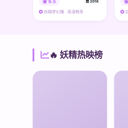
9.5
2016
妖精梦幻播 · 高清畅享
妖
🔥 妖精热映榜