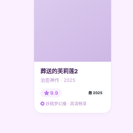
葬送的芙莉莲2
治愈神作 · 2025
9.9
2025
妖精梦幻播 · 高清畅享