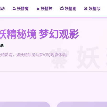
精动
🔮 妖精魔
🔥 妖精热
📺 妖精剧
🎤 妖精综
 妖精秘境 梦幻观影
免费
 妖精影院，如妖精般灵动梦幻的观影体验。