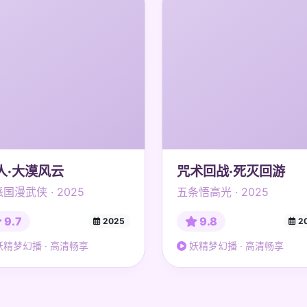
人·大漠风云
咒术回战·死灭回游
国漫武侠 · 2025
五条悟高光 · 2025
9.7
9.8
2025
2
精梦幻播 · 高清畅享
妖精梦幻播 · 高清畅享