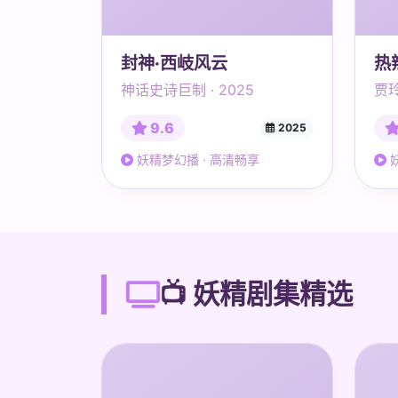
封神·西岐风云
热
神话史诗巨制 · 2025
贾玲
9.6
2025
妖精梦幻播 · 高清畅享
妖
📺 妖精剧集精选