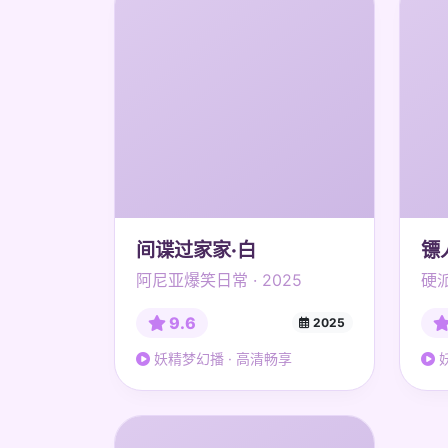
间谍过家家·白
镖
阿尼亚爆笑日常 · 2025
硬派
9.6
2025
妖精梦幻播 · 高清畅享
妖