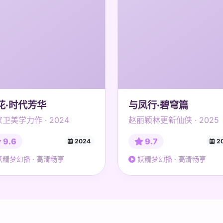
花·时代芳华
与凤行·碧穹篇
卫美学力作 · 2024
赵丽颖林更新仙侠 · 2025
9.6
9.7
2024
2
精梦幻播 · 高清畅享
妖精梦幻播 · 高清畅享