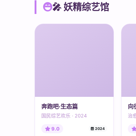
🎤 妖精综艺馆
奔跑吧·生态篇
向
国民综艺欢乐 · 2024
治愈
9.0
2024