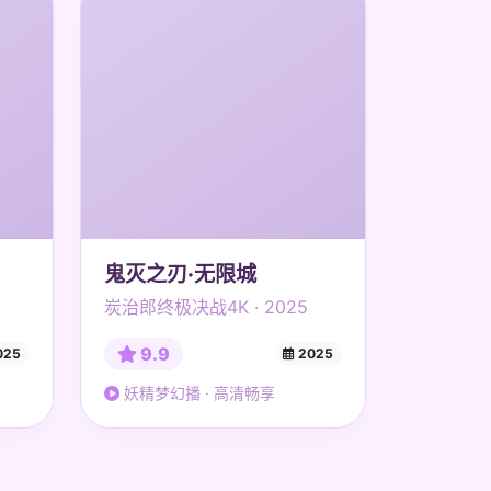
鬼灭之刃·无限城
炭治郎终极决战4K · 2025
9.9
025
2025
妖精梦幻播 · 高清畅享