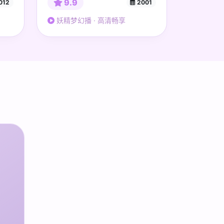
9.9
012
2001
妖精梦幻播 · 高清畅享