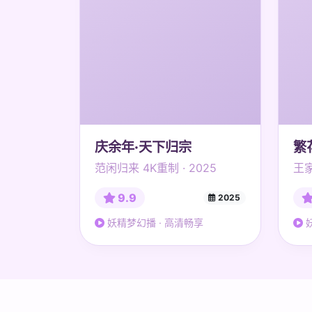
庆余年·天下归宗
繁
范闲归来 4K重制 · 2025
王家
9.9
2025
妖精梦幻播 · 高清畅享
妖